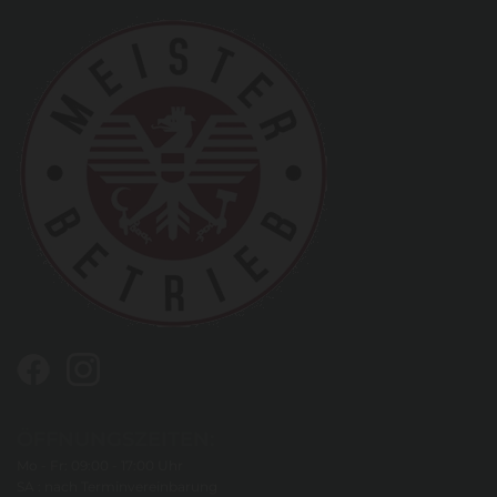
ÖFFNUNGSZEITEN:
Mo - Fr: 09:00 - 17:00 Uhr
SA : nach Terminvereinbarung