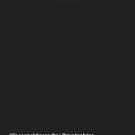
SERVICE
Die Hörgeräteversorgung endet nicht mit der
Anpassung. Regelmäßige Nachkontrollen sind
wichtig, um sicherzustellen, dass die Hörgeräte
optimal funktionieren und Ihren Bedürfnissen
entsprechen. Anpassungen können vorgenommen
werden, wenn sich Ihre Hörbedürfnisse ändern.Es
ist wichtig, Ihre Hörgeräte regelmäßig zu pflegen
und warten zu lassen. Dies verlängert ihre
Lebensdauer und sorgt für eine kontinuierlich gute
Leistung. Hörgeräte sind oft langfristige Begleiter.
Wir informieren Sie gerne bei Bedarf über neue
Technologien und Upgrades und stellen sicher, dass
Sie stets die bestmögliche Hörversorgung erhalten.
Sie haben bereits Hörgeräte?
Gerne sind Sie auch mit Ihren bereits vorhandenen
Hörgeräten willkommen.