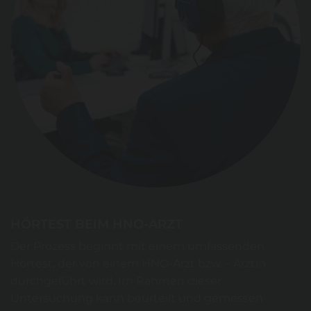
HÖRTEST BEIM HNO-ARZT
Der Prozess beginnt mit einem umfassenden
Hörtest, der von einem HNO-Arzt bzw. – Ärztin
durchgeführt wird. Im Rahmen dieser
Untersuchung kann beurteilt und gemessen