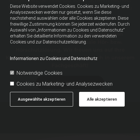
Diese Website verwendet Cookies. Cookies zu Marketing- und
tragen Sie dazu bei, Ihr Gehör zu schützen und zu
Analysezwecken werden nur gesetzt, wenn Sie diese
verbessern.
nachstehend auswählen oder alle Cookies akzeptieren. Diese
freiwillige Zustimmung können Sie jederzeit widerrufen. Durch
Auswahl von „Informationen zu Cookies und Datenschutz“
Unser Team findet für Ihre individuellen
erhalten Sie detaillierte Information zu den verwendeten
Anforderungen eine optimale Hör- bzw.
Cookies und zur Datenschutzerklärung.
Hörschutzlösung. Wir freuen uns auf Ihre
Kontaktaufnahme oder Ihren Besuch in unserem
Informationen zu Cookies und Datenschutz
Fachgeschäft!
Notwendige Cookies
Kontaktieren Sie uns
Cookies zu Marketing- und Analysezwecken
Ausgewählte akzeptieren
Alle akzeptieren